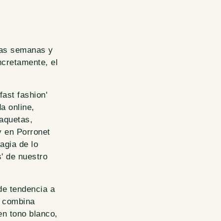
mas semanas y
ncretamente, el
fast fashion'
a online,
haquetas,
 y en Porronet
agia de lo
' de nuestro
de tendencia a
e combina
 en tono blanco,