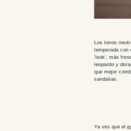
Los tonos neutr
temporada con o
'look', más fre
leopardo y dora
que mejor combi
sandalias.
Ya ves que el
e