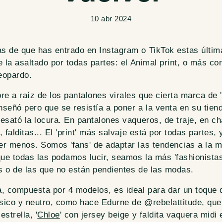
10 abr 2024
s de que has entrado en Instagram o TikTok estas últi
e la asaltado por todas partes: el Animal print, o más co
eopardo.
re a raíz de los pantalones virales que cierta marca de '
señó pero que se resistía a poner a la venta en su tiend
esató la locura. En pantalones vaqueros, de traje, en c
 falditas... El 'print' más salvaje está por todas partes,
r menos. Somos 'fans' de adaptar las tendencias a la m
que todas las podamos lucir, seamos la más 'fashionistas
s o de las que no están pendientes de las modas.
, compuesta por 4 modelos, es ideal para dar un toque 
ásico y neutro, como hace Edurne de @rebelattitude, qu
strella, '
Chloe
' con jersey beige y faldita vaquera midi