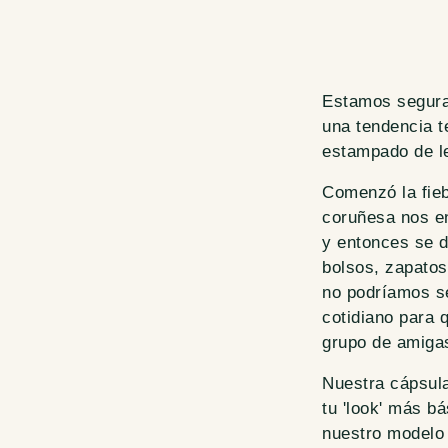
Estamos segura
una tendencia t
estampado de l
Comenzó la fieb
coruñesa nos en
y entonces se d
bolsos, zapatos,
no podríamos se
cotidiano para 
grupo de amiga
Nuestra cápsula
tu 'look' más b
nuestro modelo e