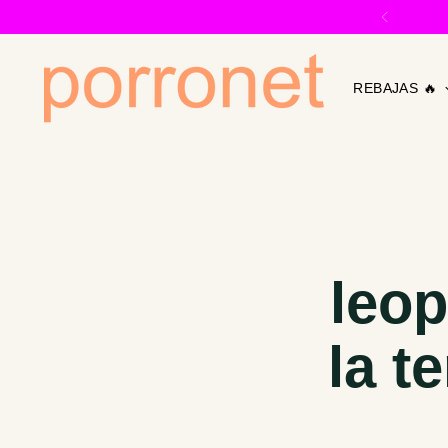
REBAJAS 🔥
leop
la t