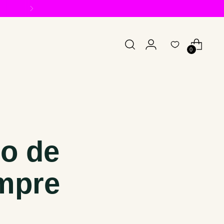
0
so de
empre