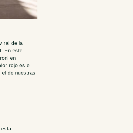
iral de la
I. En este
ron
' en
or rojo es el
 el de nuestras
 esta