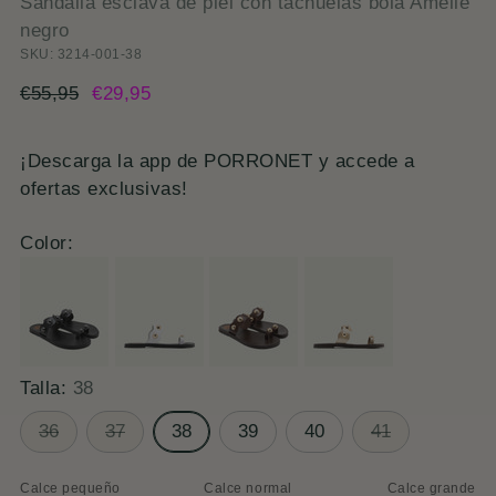
Sandalia esclava de piel con tachuelas bola Amelie
negro
SKU: 3214-001-38
Precio
€55,95
€29,95
normal
¡Descarga la app de PORRONET y accede a
ofertas exclusivas!
Color:
Talla:
38
36
37
38
39
40
41
Calce pequeño
Calce normal
Calce grande