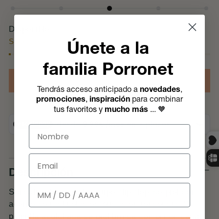
Calce
normal
Disponible
Únete a la
Sólo quedan 1 . ¡Pídelo pronto!
familia Porronet
Añadir a la cesta
Tendrás acceso anticipado a
novedades
,
promociones
,
inspiración
para combinar
🧡
tus favoritos y
mucho más
..
.
Nombre
Email
Descripción
Cumpleaños
Sandalia plana esclava tipo 'flip-flop' de piel con
adorno de tachuelas esféricas en tendencia. Su
plantilla acolchada de piel brinda confort en cada