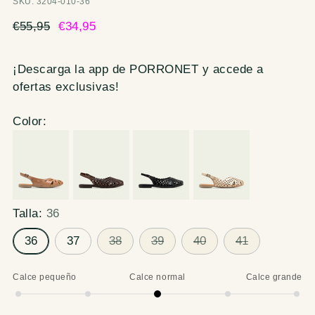
SKU: 3204-010-36
Precio
€55,95
€34,95
normal
¡Descarga la app de PORRONET y accede a
ofertas exclusivas!
Color:
Talla:
36
36
37
38
39
40
41
Calce pequeño
Calce normal
Calce grande
Calce