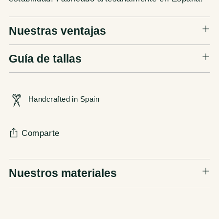
Nuestras ventajas
Guía de tallas
Handcrafted in Spain
Comparte
Añadir
Nuestros materiales
un
producto
a
la