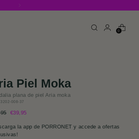
0
ria Piel Moka
dalia plana de piel Aria moka
 3202-008-37
cio
,95
€39,95
mal
scarga la app de PORRONET y accede a ofertas
lusivas!