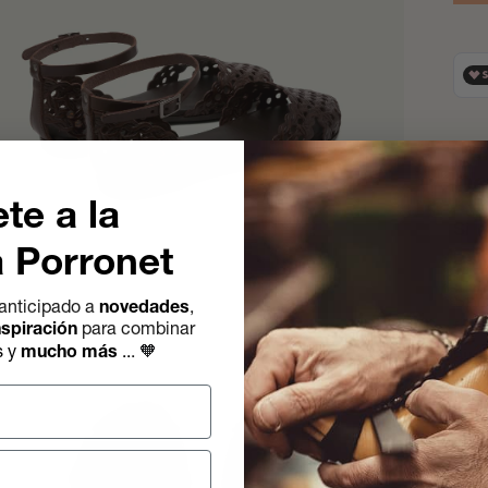
De
te a la
Si 
a Porronet
reco
Sand
anticipado a
novedades
,
nspiración
para combinar
for
🧡
s y
mucho más
..
.
ajus
de p
anti
art