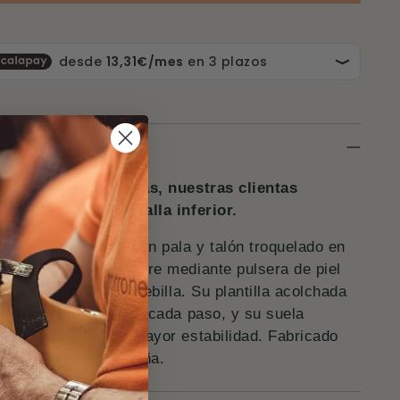
scripción
dudas entre dos tallas, nuestras clientas
miendan elegir la talla inferior.
alia plana de piel con pala y talón troquelado en
ma de trenzados. Cierre mediante pulsera de piel
table al tobillo con hebilla. Su plantilla acolchada
iel brinda confort en cada paso, y su suela
deslizante permite mayor estabilidad. Fabricado
esanalmente en España.