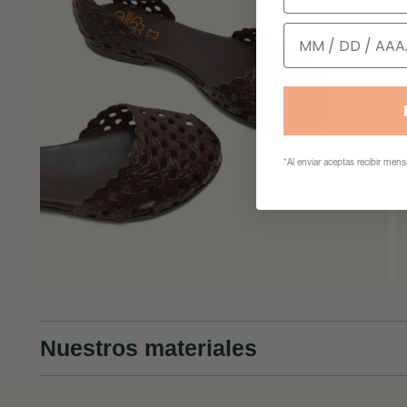
Cumpleaños
*Al enviar aceptas recibir men
Nuestros materiales