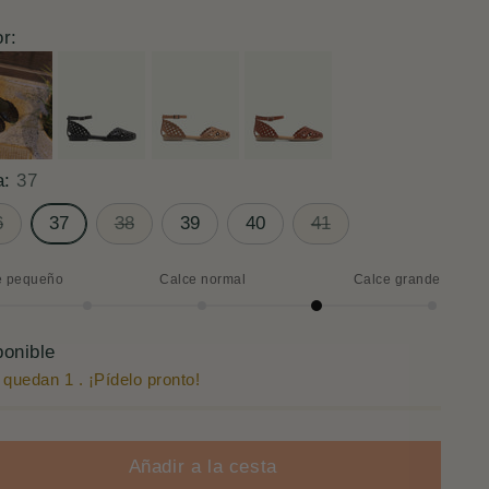
r:
a:
37
6
37
38
39
40
41
e pequeño
Calce normal
Calce grande
ce
nde
ponible
 quedan 1 . ¡Pídelo pronto!
Añadir a la cesta