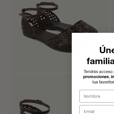
Úne
famili
Tendrás acceso 
promociones
,
i
tus favorito
Nombre
Email