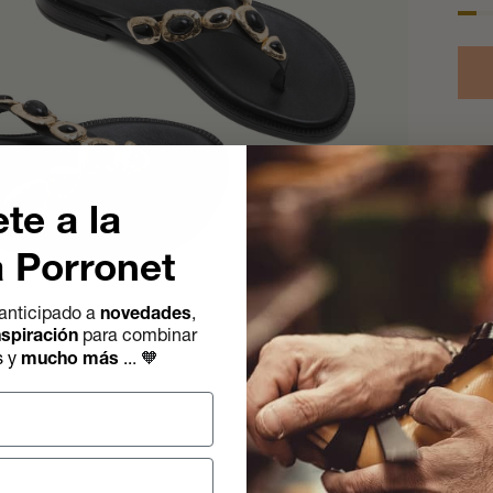
te a la
a Porronet
De
anticipado a
novedades
,
Sand
nspiración
para combinar
flop
🧡
s y
mucho más
..
.
ton
acol
suel
Fab