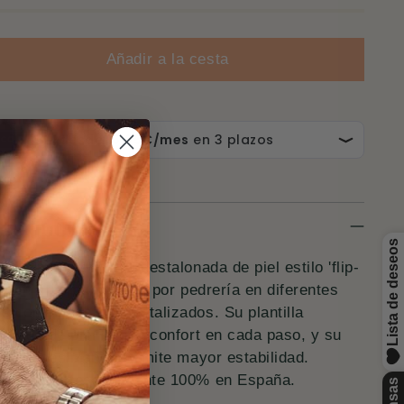
Añadir a la cesta
scripción
alia plana esclava destalonada de piel estilo 'flip-
' con tiras adornadas por pedrería en diferentes
os combinada con metalizados. Su plantilla
chada de piel brinda confort en cada paso, y su
a antideslizante permite mayor estabilidad.
ricadas artesanalmente 100% en España.