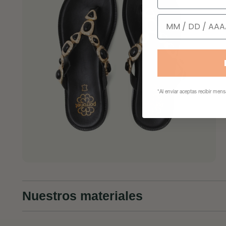
Cumpleaños
*Al enviar aceptas recibir men
Nuestros materiales