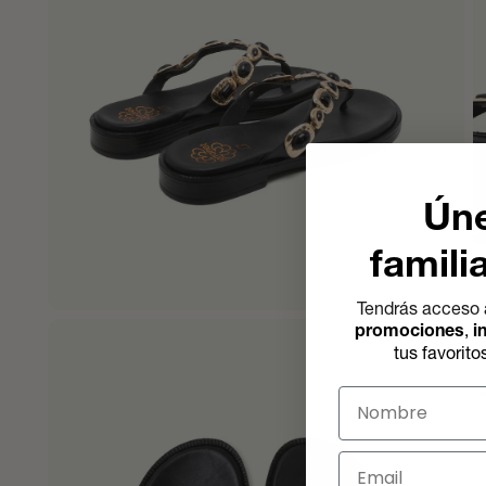
Úne
famili
Tendrás acceso 
promociones
,
i
tus favorito
Nombre
Email