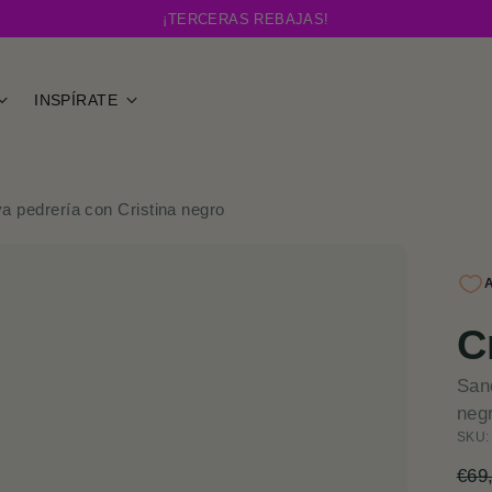
¡TERCERAS REBAJAS!
INSPÍRATE
va pedrería con Cristina negro
C
Sand
neg
SKU:
Pre
€69