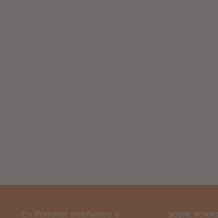
En Porronet diseñamos y
SOBRE PORR