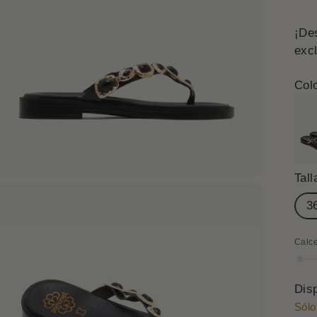
nor
¡De
exc
Colo
Tall
3
Calc
Cal
nor
Dis
Sólo