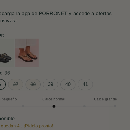
mal
scarga la app de PORRONET y accede a ofertas
lusivas!
r:
a:
36
6
37
38
39
40
41
e pequeño
Calce normal
Calce grande
ce
mal
ponible
 quedan 4 . ¡Pídelo pronto!