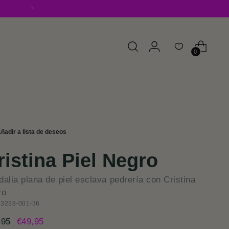
0
ristina Piel Negro
alia plana de piel esclava pedrería con Cristina
ro
 3238-001-36
cio
,95
€49,95