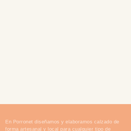
a
la
cesta
En Porronet diseñamos y elaboramos calzado de
forma artesanal y local para cualquier tipo de