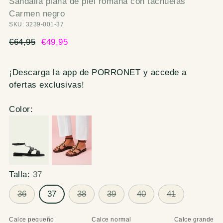
Sandalia plana de piel romana con tachuelas
Carmen negro
SKU: 3239-001-37
Precio
€64,95
€49,95
normal
¡Descarga la app de PORRONET y accede a
ofertas exclusivas!
Color:
Talla:
37
36
37
38
39
40
41
Calce pequeño
Calce normal
Calce grande