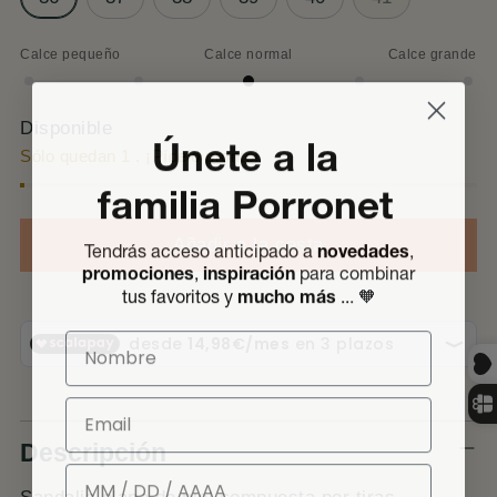
Calce pequeño
Calce normal
Calce grande
Calce
normal
Disponible
Únete a la
Sólo quedan 1 . ¡Pídelo pronto!
familia Porronet
Añadir a la cesta
Tendrás acceso anticipado a
novedades
,
promociones
,
inspiración
para combinar
🧡
tus favoritos y
mucho más
..
.
Nombre
Email
Descripción
Cumpleaños