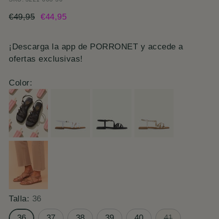
Precio
€49,95
€44,95
normal
¡Descarga la app de PORRONET y accede a
ofertas exclusivas!
Color:
Talla:
36
36
37
38
39
40
41