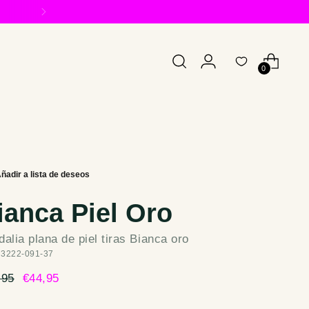
0
ianca Piel Oro
alia plana de piel tiras Bianca oro
 3222-091-37
cio
,95
€44,95
mal