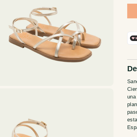
De
Sand
Cier
una
plan
pas
est
Esp