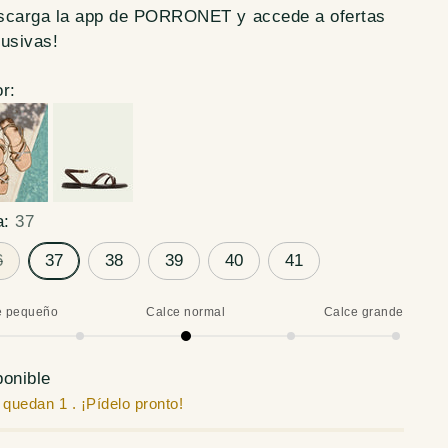
scarga la app de PORRONET y accede a ofertas
lusivas!
r:
a:
37
6
37
38
39
40
41
e pequeño
Calce normal
Calce grande
ce
mal
ponible
 quedan 1 . ¡Pídelo pronto!