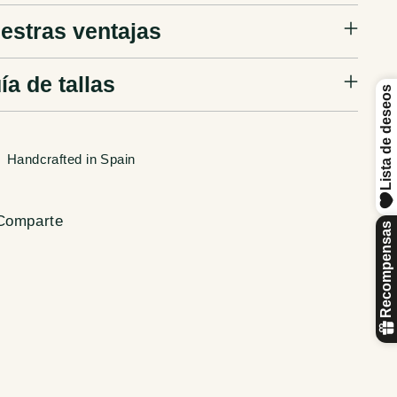
estras ventajas
ía de tallas
Handcrafted in Spain
Comparte
dir
ducto
ta