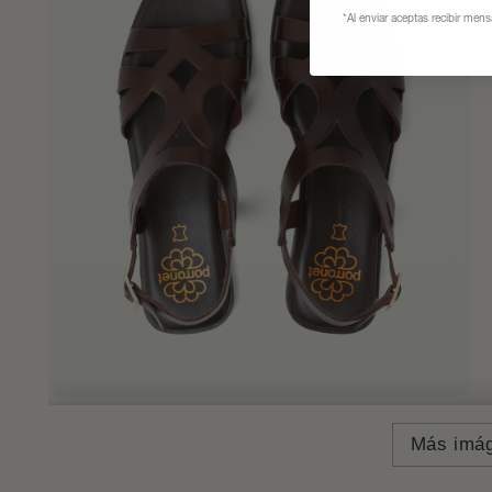
*Al enviar aceptas recibir men
Más imá