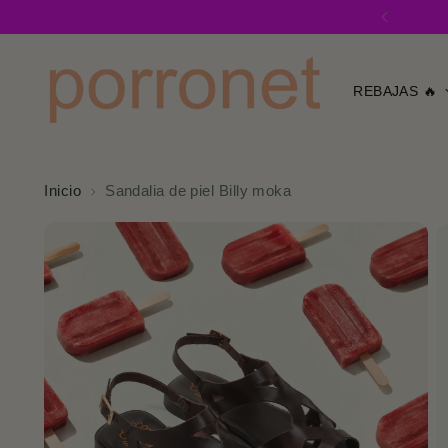
REBAJAS 🔥
Inicio
Sandalia de piel Billy moka