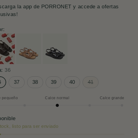
scarga la app de PORRONET y accede a ofertas
lusivas!
r:
a:
36
6
37
38
39
40
41
e pequeño
Calce normal
Calce grande
ce
mal
ponible
tock, listo para ser enviado