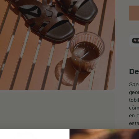
De
San
geom
tobi
cómo
en 
est
Esp