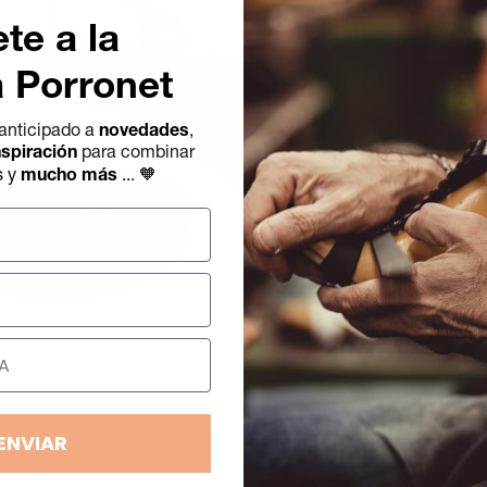
te a la
Nu
a Porronet
Gu
anticipado a
novedades
,
nspiración
para combinar
🧡
s y
mucho más
..
.
Aña
un
pro
a
ENVIAR
la
ces