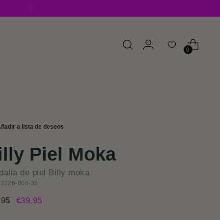
0
illy Piel Moka
alia de piel Billy moka
 3226-008-36
cio
,95
€39,95
mal