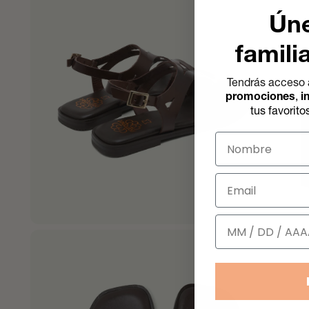
Úne
famili
Tendrás acceso 
promociones
,
i
tus favorito
Nombre
Email
Cumpleaños