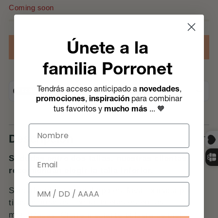
Coming soon
Únete a la
AVÍSAME CUANDO ESTE DISPONIBLE
familia Porronet
Tendrás acceso anticipado a
novedades
,
promociones
,
inspiración
para combinar
🧡
tus favoritos y
mucho más
..
.
Nombre
Descripción
Email
Si dudas entre dos tallas, nuestras clientas
recomiendan elegir la talla inferior.
Cumpleaños
Sandalia plana de piel tipo esclava formada por
tiras adornadas con tachuelas esféricas
metalizadas. Cierre mediante pulsera de piel