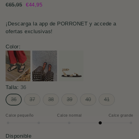
Precio
€65,95
€44,95
normal
¡Descarga la app de PORRONET y accede a
ofertas exclusivas!
Color:
Talla:
36
36
37
38
39
40
41
Calce pequeño
Calce normal
Calce grande
Calce
grande
Disponible